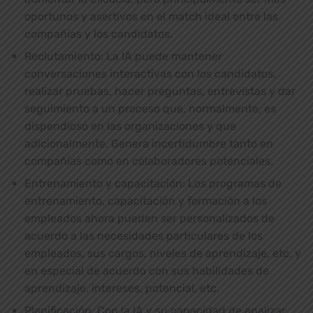
oportunos y asertivos en el match ideal entre las
compañías y los candidatos.
Reclutamiento: La IA puede mantener
conversaciones interactivas con los candidatos,
realizar pruebas, hacer preguntas, entrevistas y dar
seguimiento a un proceso que, normalmente, es
dispendioso en las organizaciones y que
adicionalmente. Genera incertidumbre tanto en
compañías como en colaboradores potenciales.
Entrenamiento y capacitación: Los programas de
entrenamiento, capacitación y formación a los
empleados ahora pueden ser personalizados de
acuerdo a las necesidades particulares de los
empleados, sus cargos, niveles de aprendizaje, etc. y
en especial de acuerdo con sus habilidades de
aprendizaje, intereses, potencial, etc.
Planificación. Con la IA y su capacidad de analizar