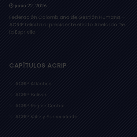
junio 22, 2026
Federación Colombiana de Gestión Humana –
ACRIP felicita al presidente electo Abelardo De
la Espriella
CAPÍTULOS ACRIP
ACRIP Atlántico
ACRIP Bolívar
ACRIP Región Central
ACRIP Valle y Suroccidente