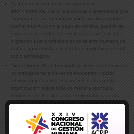
Gestión de la nómina y otros procesos
administrativos. Los procesos más dispendiosos que
requieren de un cuidado milimétrico, ahora podrán
confiar a la IA, como el pago de nómina, gestión de
horarios, solicitudes de permisos y ausencias, etc.
migrando a los profesionales de talento humano del
trabajo operativo hacia el trabajo analítico y de real
socio estratégico.
Clima laboral: Permitirá analizar cómo se encuentran
los trabajadores a través de encuestas y datos
internos para evaluar el clima y la cultura en la
organización, sobre todo de manera oportuna,
minimizando el procesamiento de datos y dando
énfasis y tiempo al análisis y los planes de acción.
Como lo expresa
Carolina Astaiza
, miembro de Junta
Directiva de ACRIP Región Central, la comunidad de
Gestión Humana más grande del país; y Global People