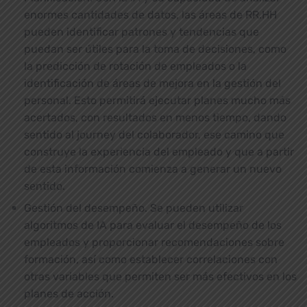
enormes cantidades de datos, las áreas de RR.HH
pueden identificar patrones y tendencias que
puedan ser útiles para la toma de decisiones, como
la predicción de rotación de empleados o la
identificación de áreas de mejora en la gestión del
personal. Esto permitirá ejecutar planes mucho más
acertados, con resultados en menos tiempo, dando
sentido al journey del colaborador, ese camino que
construye la experiencia del empleado y que a partir
de esta información comienza a generar un nuevo
sentido.
Gestión del desempeño. Se pueden utilizar
algoritmos de IA para evaluar el desempeño de los
empleados y proporcionar recomendaciones sobre
formación, así como establecer correlaciones con
otras variables que permiten ser más efectivos en los
planes de acción.