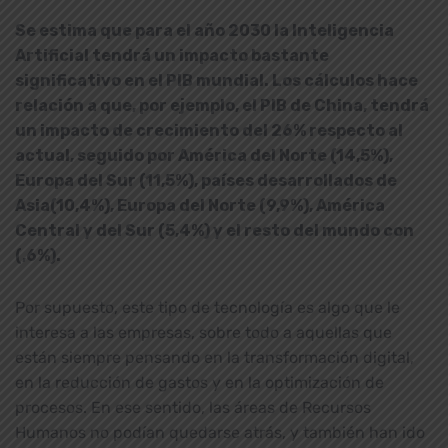
Se estima que para el año 2030 la Inteligencia
Artificial tendrá un impacto bastante
significativo en el PIB mundial. Los cálculos hace
relación a que, por ejemplo, el PIB de China, tendrá
un impacto de crecimiento del 26% respecto al
actual, seguido por América del Norte (14,5%),
Europa del Sur (11,5%), países desarrollados de
Asia(10,4%), Europa del Norte (9,9%), América
Central y del Sur (5,4%) y el resto del mundo con
(,6%).
Por supuesto, este tipo de tecnología es algo que le
interesa a las empresas, sobre todo a aquellas que
están siempre pensando en la transformación digital,
en la reducción de gastos y en la optimización de
procesos. En ese sentido, las áreas de Recursos
Humanos no podían quedarse atrás, y también han ido