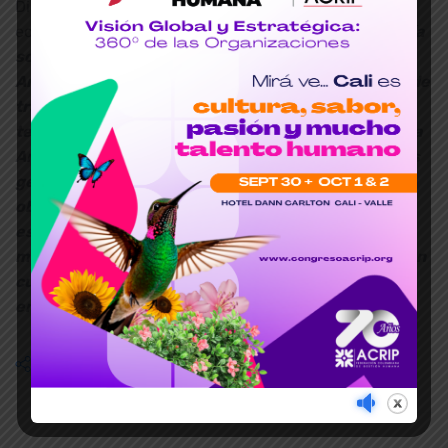
Director de Clara, empresa latinoamericana del
ecosistema Fintech,
“las interacciones en tecnología
son el reflejo de personas reales y la Inteligencia
Artificial no es el final, sino un medio para un lugar de
trabajo más humano y productivo. No hay que
tenerle miedo o recelo a la llegada de la Inteligencia
Artificial en las organizaciones. Por el contrario, los
gerentes de RR.HH.deben estar a la vanguardia e ir
obteniendo el mayor conocimiento posible sobre
esta herramienta y cómo puede contribuir al
mejoramiento de los procesos, teniendo siempre en
cuenta el cuidado y la integridad de los empleados
en su humanidad”.
Compartir