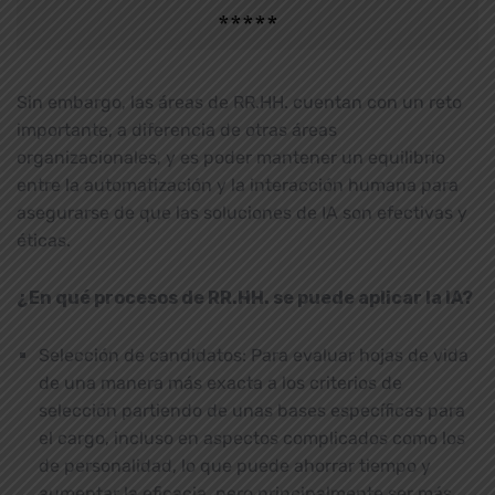
*****
Sin embargo, las áreas de RR.HH. cuentan con un reto
importante, a diferencia de otras áreas
organizacionales, y es poder mantener un equilibrio
entre la automatización y la interacción humana para
asegurarse de que las soluciones de IA son efectivas y
éticas.
¿En qué procesos de RR.HH. se puede aplicar la IA?
Selección de candidatos: Para evaluar hojas de vida
de una manera más exacta a los criterios de
selección partiendo de unas bases específicas para
el cargo, incluso en aspectos complicados como los
de personalidad, lo que puede ahorrar tiempo y
aumentar la eficacia, pero principalmente ser más