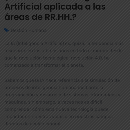
Artificial aplicada a las
áreas de RR.HH.?
Gestión Humana
La IA (Inteligencia Artificial) es, quizá, la tendencia más
resonante en los últimos años en todo el mundo desde
que la revolución tecnológica, revolución 4.0, ha
comenzado a transformar el planeta.
Sabemos que la IA hace referencia a la simulación de
procesos de inteligencia humana mediante la
programación y desarrollo de sistemas informáticos y
máquinas, sin embargo, a veces nos es difícil
comprender cómo esta nueva tecnología puede
impactar en nuestras vidas o en nuestros campos
directos de acción laboral.