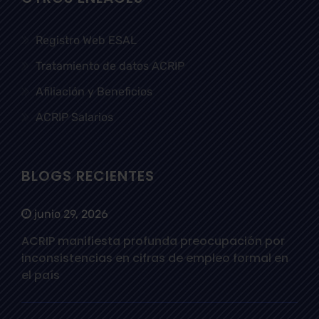
Registro Web ESAL
Tratamiento de datos ACRIP
Afiliación y Beneficios
ACRIP Salarios
BLOGS RECIENTES
junio 29, 2026
ACRIP manifiesta profunda preocupación por
inconsistencias en cifras de empleo formal en
el país