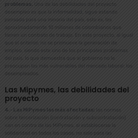
problemas.
Una de las debilidades del proyecto
desempleo es que la informalidad, sigue estando
pensada para una minoría del país, esto es, los
aproximadamente 10 millones de colombianos que
tienen un contrato de trabajo. En este proyecto, al igual
que el anterior, no se promueve la generación de
empleo, siendo este uno de los principales problemas
del país, lo que demuestra que al gobierno no le
preocupan los más vulnerables del mercado laboral: los
desempleados.
Las Mipymes, las debilidades del
proyecto
4.- Las MiPymes las más afectadas:
las normas
sobre tercerización (contratación y subcontratación)
van en contra de las MiPymes, al establecerse la
solidaridad en todos los casos, no solo para las