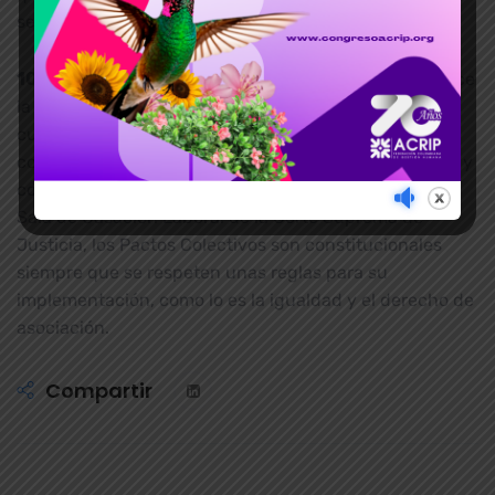
servicios públicos esenciales sería catastrófico.
10.- Los Pactos Colectivos de Trabajo.
Se establece
la prohibición de los Pactos Colectivos de Trabajo,
cuando tal y como lo ha indicado la OIT estos pueden
coexistir con las Convenciones Colectivas de Trabajo, y
conforme lo ha indicado la Corte Constitucional y la
Sala de Casación Laboral de la Corte Suprema de
Justicia, los Pactos Colectivos son constitucionales
siempre que se respeten unas reglas para su
implementación, como lo es la igualdad y el derecho de
asociación.
Compartir