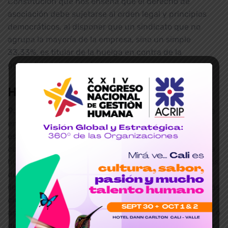
Constitución que nos enseña que el derecho de
asociación debe sujetarse al orden legal y principios
democráticos, al disponer que un sindicato que no
agrupa la mayoría de la empresa, sino un simple
33.33%, es titular de la huelga en contra de la
generalidad de los trabajadores.
Huelga en los servicios públicos
9.- Huelga en servicios públicos.
El gobierno insiste
en consagrar la huelga en los servicios públicos
esenciales en contra del interés general de los
colombianos. El país todavía no está preparado para la
huelga en estos casos, aquí no se respetan los mínimos
de prestación de servicios y una declaratoria de
ilegalidad de huelga dura dos años, verbigracia, que las
ciudades se queden sus servicios de agua, energía,
aseo dos años mientras la justicia declara la ilegalidad o
que no se prestan servicios mínimos en una huelga en