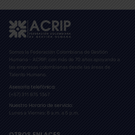
Somos la Federación Colombiana de Gestión
Humana - ACRIP, con más de 70 años apoyando a
las empresas colombianas desde las áreas de
Talento Humano.
Asesoría telefónica:
(+57) 311 875 1367
Nuestro Horario de servicio:
Lunes a Viernes: 8 a.m. a 5 p.m.
OTROS ENLACES