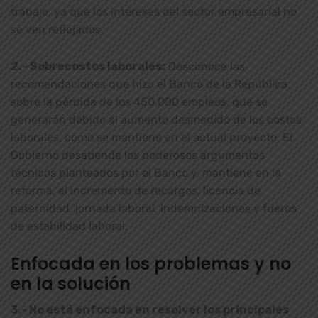
trabajo, ya que los intereses del sector empresarial no
se ven reflejados.
2.- Sobrecostos laborales:
Desconoce las
recomendaciones que hizo el Banco de la República
sobre la pérdida de los 450.000 empleos, que se
generarán debido al aumento desmedido de los costos
laborales, como se mantiene en el actual proyecto. El
Gobierno desatiende los poderosos argumentos
técnicos planteados por el Banco y, mantiene en la
reforma, el incremento de recargos, licencia de
paternidad, jornada laboral, indemnizaciones y fueros
de estabilidad laboral.
Enfocada en los problemas y no
en la solución
3.- No está enfocada en resolver los principales