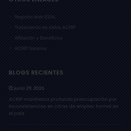
Registro Web ESAL
Tratamiento de datos ACRIP
Afiliación y Beneficios
ACRIP Salarios
BLOGS RECIENTES
junio 29, 2026
ACRIP manifiesta profunda preocupación por
inconsistencias en cifras de empleo formal en
el país