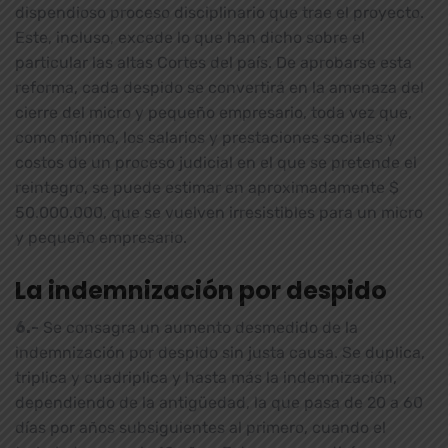
dispendioso proceso disciplinario que trae el proyecto.
Este, incluso, excede lo que han dicho sobre el
particular las altas Cortes del país. De aprobarse esta
reforma, cada despido se convertirá en la amenaza del
cierre del micro y pequeño empresario, toda vez que,
como mínimo, los salarios y prestaciones sociales y
costos de un proceso judicial en el que se pretende el
reintegro, se puede estimar en aproximadamente $
50.000.000, que se vuelven irresistibles para un micro
y pequeño empresario.
La indemnización por despido
6.-
Se consagra un aumento desmedido de la
indemnización por despido sin justa causa. Se duplica,
triplica y cuadriplica y hasta más la indemnización,
dependiendo de la antigüedad, la que pasa de 20 a 60
días por años subsiguientes al primero, cuando el