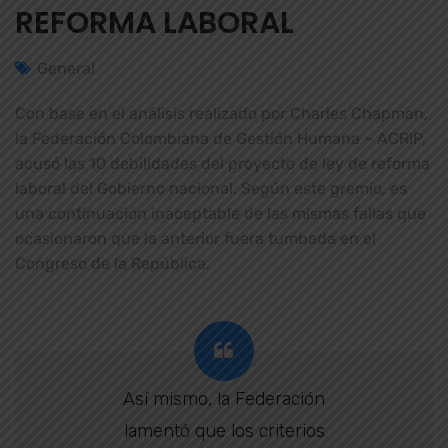
REFORMA LABORAL
General
Con base en el análisis realizado por Charles Chapman,
la Federación Colombiana de Gestión Humana – ACRIP,
acusó las 10 debilidades del proyecto de ley de reforma
laboral del Gobierno nacional. Según este gremio, es
una continuación inaceptable de las mismas fallas que
ocasionaron que la anterior fuera tumbada en el
Congreso de la República.
Así mismo, la Federación
lamentó que los criterios