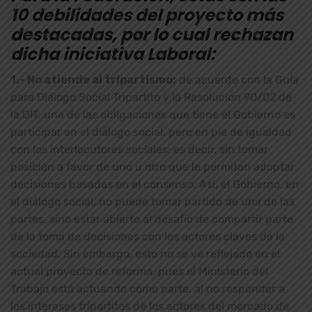
10 debilidades del proyecto más
destacadas, por lo cual rechazan
dicha iniciativa Laboral:
1.- No atiende al tripartismo:
de acuerdo con la Guía
para Diálogo Social Tripartito y la Resolución 90/02 de
la OIT, una de las obligaciones que tiene el Gobierno es
participar en el diálogo social, pero en pie de igualdad
con los interlocutores sociales; es decir, sin tomar
posición a favor de uno u otro que le permitan adoptar
decisiones basadas en el consenso. Así, el Gobierno, en
el diálogo social, no puede tomar partido de una de las
partes, sino estar abierto al desafío de compartir parte
de la toma de decisiones con los actores claves de la
sociedad. Sin embargo, esto no se ve reflejado en el
actual proyecto de reforma, pues el Ministerio del
Trabajo está actuando como parte, al no responder a
los intereses tripartitos de los actores del mercado de