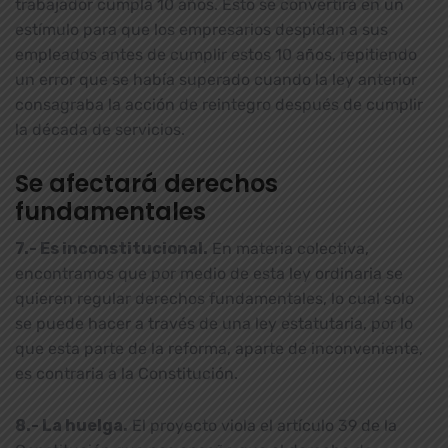
trabajador cumpla 10 años. Esto se convertirá en un
estímulo para que los empresarios despidan a sus
empleados antes de cumplir estos 10 años, repitiendo
un error que se había superado cuando la ley anterior
consagraba la acción de reintegro después de cumplir
la década de servicios.
Se afectará derechos
fundamentales
7.- Es inconstitucional.
En materia colectiva,
encontramos que por medio de esta ley ordinaria se
quieren regular derechos fundamentales, lo cual solo
se puede hacer a través de una ley estatutaria, por lo
que esta parte de la reforma, aparte de inconveniente,
es contraria a la Constitución.
8.- La huelga.
El proyecto viola el artículo 39 de la