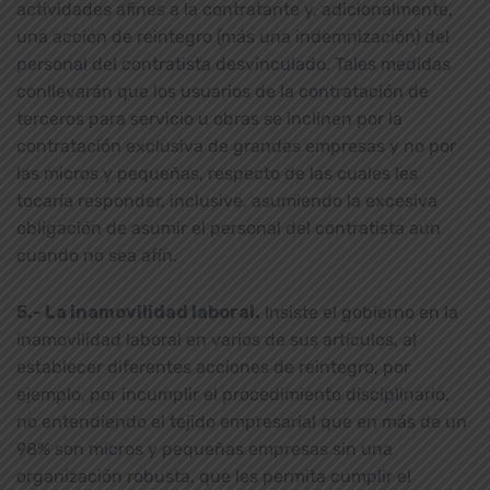
actividades afines a la contratante y, adicionalmente,
una acción de reintegro (más una indemnización) del
personal del contratista desvinculado. Tales medidas
conllevarán que los usuarios de la contratación de
terceros para servicio u obras se inclinen por la
contratación exclusiva de grandes empresas y no por
las micros y pequeñas, respecto de las cuales les
tocaría responder, inclusive, asumiendo la excesiva
obligación de asumir el personal del contratista aun
cuando no sea afín.
5.- La inamovilidad laboral.
Insiste el gobierno en la
inamovilidad laboral en varios de sus artículos, al
establecer diferentes acciones de reintegro, por
ejemplo, por incumplir el procedimiento disciplinario,
no entendiendo el tejido empresarial que en más de un
98% son micros y pequeñas empresas sin una
organización robusta, que les permita cumplir el