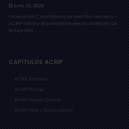
junio 22, 2026
Federación Colombiana de Gestión Humana –
ACRIP felicita al presidente electo Abelardo De
la Espriella
CAPÍTULOS ACRIP
ACRIP Atlántico
ACRIP Bolívar
ACRIP Región Central
ACRIP Valle y Suroccidente